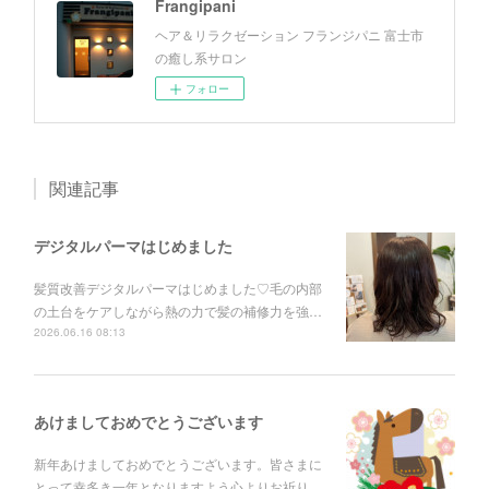
Frangipani
ヘア＆リラクゼーション フランジパニ 富士市
の癒し系サロン
フォロー
関連記事
デジタルパーマはじめました
髪質改善デジタルパーマはじめました♡毛の内部
の土台をケアしながら熱の力で髪の補修力を強…
2026.06.16 08:13
あけましておめでとうございます
新年あけましておめでとうございます。皆さまに
とって幸多き一年となりますよう心よりお祈り…