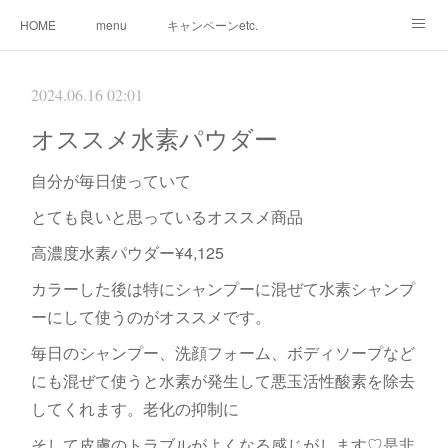
HOME
menu
キャンペーンetc.
まつ毛カールetc.
ドライヘッドスパetc.
クリームバスetc.
2024.06.16 02:01
サロン紹介
サービス
🌸gallery🌸
オススメ水素パウダー
自分が毎日使っていて
とても良いと思っているオススメ商品
高濃度水素パウダー¥4,125
カラーした後は特にシャンプーに混ぜて水素シャンプ
ーにして使うのがオススメです。
毎日のシャンプー、洗顔フォーム、ボディソープなど
にも混ぜて使うと水素が発生して悪玉活性酸素を除去
してくれます。老化の抑制に
そして皮膚のトラブルがよくなる感じがします♡是非