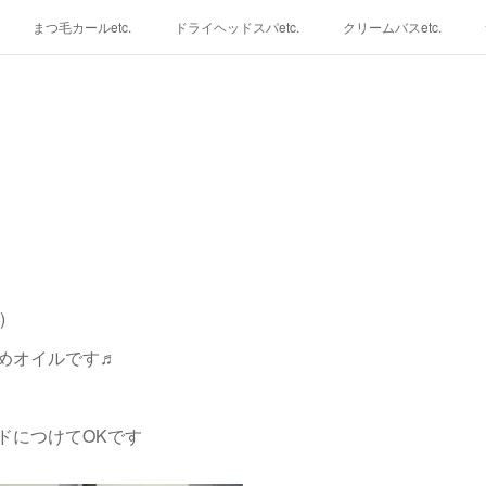
まつ毛カールetc.
ドライヘッドスパetc.
クリームバスetc.
)
めオイルです♬
ドにつけてOKです