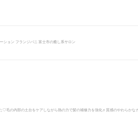
ーション フランジパニ 富士市の癒し系サロン
た♡毛の内部の土台をケアしながら熱の力で髪の補修力を強化♬質感のやわらかな