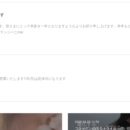
す
す。皆さまにとって幸多き一年となりますよう心よりお祈り申し上げます。本年も
ランジパニmai
約のみ営業いたします1/5(月)は定休日になります
2025.03.22 11:52
コラーゲンの出るドライヤー使い