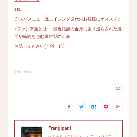
etc.
Drスパメニューはエイジング世代のお客様にオススメ♬
※ファシア層とは･･･最近話題の全身に張り巡らされた臓
器や筋肉を包む繊維製の組織
お試しください( *´艸｀)♡
お知らせ
(
51
)
Frangipani
ヘア＆リラクゼーション フランジパニ