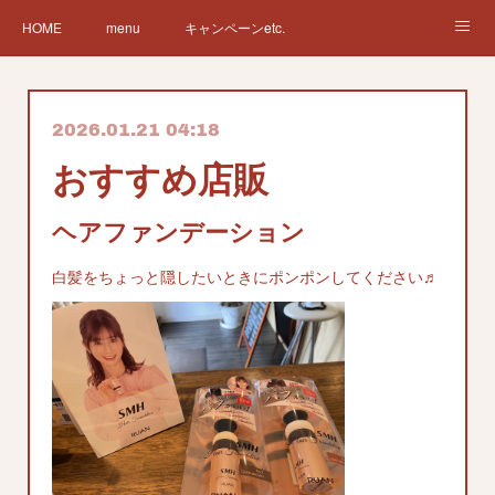
HOME
menu
キャンペーンetc.
まつ毛カールetc.
ドライヘッドスパetc.
クリームバスetc.
2026.01.21 04:18
サロン紹介
サービス
🌸gallery🌸
おすすめ店販
ヘアファンデーション
白髪をちょっと隠したいときにポンポンしてください♬