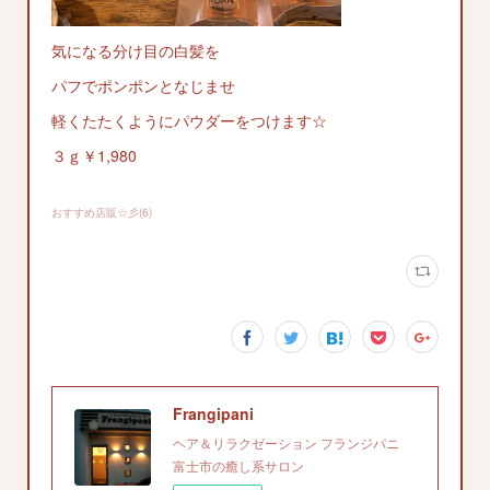
気になる分け目の白髪を
パフでポンポンとなじませ
軽くたたくようにパウダーをつけます☆
３ｇ￥1,980
おすすめ店販☆彡
(
6
)
Frangipani
ヘア＆リラクゼーション フランジパニ
富士市の癒し系サロン