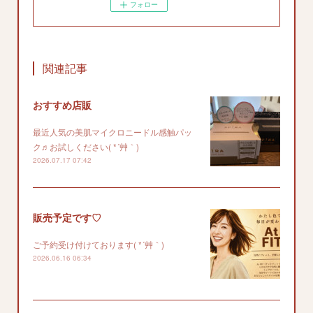
フォロー
関連記事
おすすめ店販
最近人気の美肌マイクロニードル感触パッ
ク♬お試しください( *´艸｀)
2026.07.17 07:42
販売予定です♡
ご予約受け付けております( *´艸｀)
2026.06.16 06:34