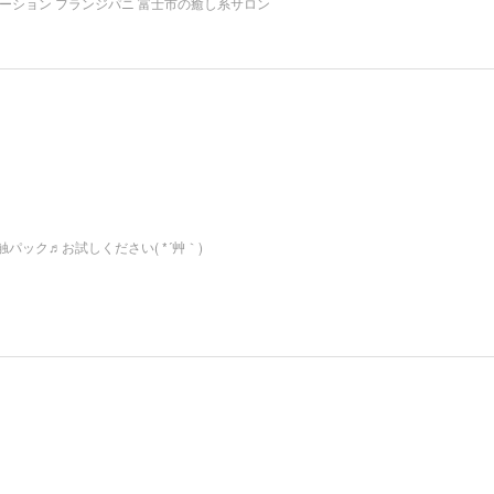
ーション フランジパニ 富士市の癒し系サロン
ック♬お試しください( *´艸｀)