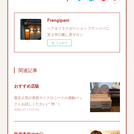
Frangipani
ヘア＆リラクゼーション フランジパニ
富士市の癒し系サロン
フォロー
関連記事
おすすめ店販
最近人気の美肌マイクロニードル感触パッ
ク♬お試しください( *´艸｀)
2026.07.17 07:42
販売予定です♡