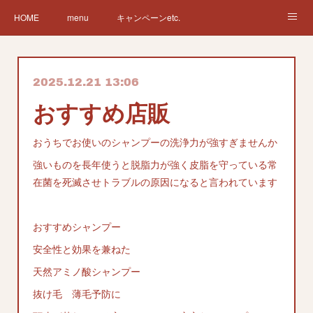
HOME
menu
キャンペーンetc.
まつ毛カールetc.
ドライヘッドスパetc.
クリームバスetc.
2025.12.21 13:06
サロン紹介
サービス
🌸gallery🌸
おすすめ店販
おうちでお使いのシャンプーの洗浄力が強すぎませんか
強いものを長年使うと脱脂力が強く皮脂を守っている常
在菌を死滅させトラブルの原因になると言われています
おすすめシャンプー
安全性と効果を兼ねた
天然アミノ酸シャンプー
抜け毛 薄毛予防に