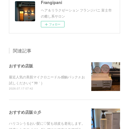
Frangipani
ヘア＆リラクゼーション フランジパニ 富士市
の癒し系サロン
フォロー
関連記事
おすすめ店販
最近人気の美肌マイクロニードル感触パック♬お
試しください( *´艸｀)
2026.07.17 07:42
おすすめ店販☆彡
ハリコシうるおい髪に♡髪も頭皮も老化します。