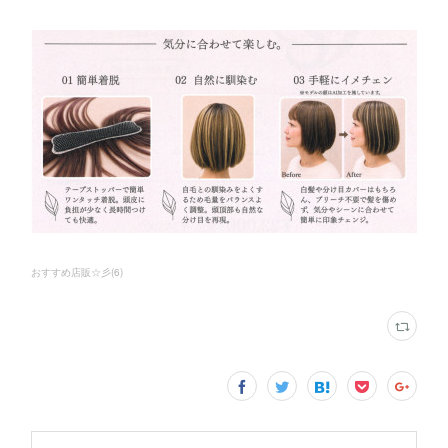
おすすめ店販☆彡
(
6
)