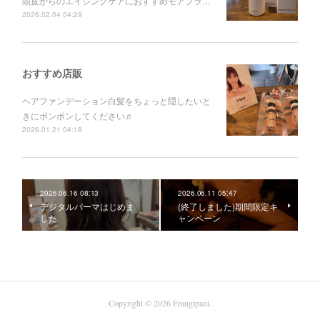
頭皮からのエイジングケアにおすすめモアプラ…
2026.02.04 04:29
おすすめ店販
ヘアファンデーション白髪をちょっと隠したいと
きにポンポンしてください♬
2026.01.21 04:18
2026.06.16 08:13
2026.06.11 05:47
デジタルパーマはじめま
(終了しました)期間限定キ
した
ャンペーン
Copyright ©
2026
Frangipani
.