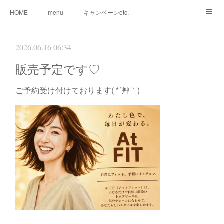
HOME
menu
キャンペーンetc.
まつ毛カールetc.
ドライヘッドスパetc.
クリームバスetc.
2026.06.16 06:34
サロン紹介
サービス
🌸gallery🌸
販売予定です♡
ご予約受け付けております( *´艸｀)