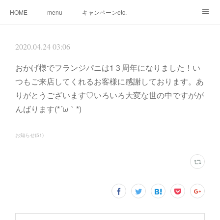
HOME
menu
キャンペーンetc.
まつ毛カールetc.
ドライヘッドスパetc.
クリームバスetc.
2020.04.24 03:06
サロン紹介
サービス
🌸gallery🌸
おかげ様でフランジパニは1３周年になりました！い
つもご来店してくれるお客様に感謝しております。あ
りがとうございます♡いろいろ大変な世の中ですがが
んばります(*´ω｀*)
お知らせ
(
51
)