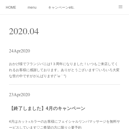
HOME
menu
キャンペーンetc.
まつ毛カールetc.
ドライヘッドスパetc.
クリームバスetc.
2020
.
04
サロン紹介
サービス
🌸gallery🌸
24
Apr
2020
おかげ様でフランジパニは1３周年になりました！いつもご来店してく
れるお客様に感謝しております。ありがとうございます♡いろいろ大変
な世の中ですががんばります(*´ω｀*)
23
Apr
2020
【終了しました】4月のキャンペーン
4月はカット+カラーのお客様にフェイシャルリンパマッサージを無料サ
ービスしています♡ご希望の方に限り☆要予約