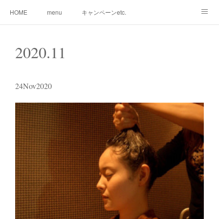
HOME
menu
キャンペーンetc.
まつ毛カールetc.
ドライヘッドスパetc.
クリームバスetc.
2020
.
11
サロン紹介
サービス
🌸gallery🌸
24
Nov
2020