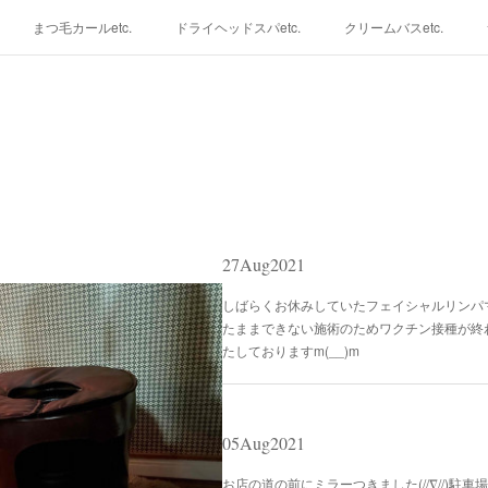
まつ毛カールetc.
ドライヘッドスパetc.
クリームバスetc.
27
Aug
2021
しばらくお休みしていたフェイシャルリンパ
たままできない施術のためワクチン接種が終
たしておりますm(__)m
05
Aug
2021
お店の道の前にミラーつきました(//∇//)駐