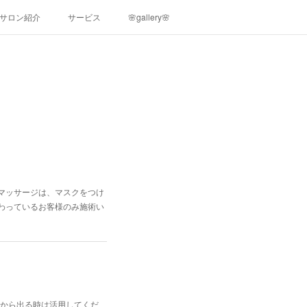
サロン紹介
サービス
🌸gallery🌸
マッサージは、マスクをつけ
わっているお客様のみ施術い
車場から出る時は活用してくだ