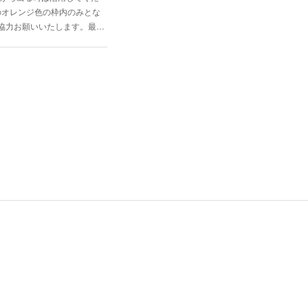
のオレンジ色の枠内のみとな
協力お願いいたします。最…