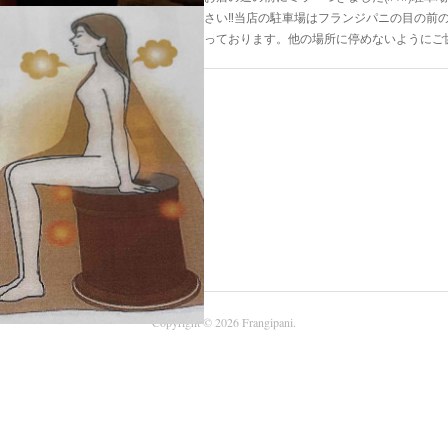
さい‼︎当店の駐車場はフランジパニの目の前
っております。他の場所に停めないようにご
Copyright ©
2026
Frangipani
.
ートお試しキャンペーン♪♪大好評です
し(頭皮マッサージ付)￥10000！！予定時
サージ付)￥6300！！予定時間２H…