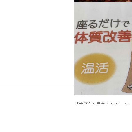
よもぎ蒸しはじめました！
よもぎ蒸しについてはこちらから♡
【終了】8月キャンペーン
フランジパニ8月はよもぎ蒸しスタ
(//∇//)◎カット+カラー+よもぎ蒸
間３H◎カット+よもぎ蒸し(頭皮マッ