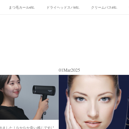
まつ毛カールetc.
ドライヘッドスパetc.
クリームバスetc.
01
Mar
2025
ました！なかなか良い感じです( *