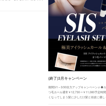
(終了)3月キャンペーン
期間3/1～3/30目力アップキャンペーン♬◆
つ毛カール通常￥12,730⇒￥11,080予定時
くなってしまう髪に少しだけ髪と頭皮に優し