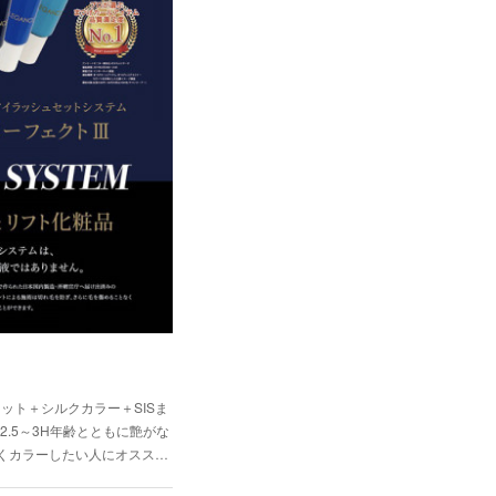
カット＋シルクカラー＋SISま
間2.5～3H年齢とともに艶がな
くカラーしたい人にオスス…