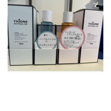
(終了)5月キャンペーン
季節の変わり目におすすめ☆彡◆カット+リタッチカラー+アイスパ+イ
ヤースパ¥10.000 所要時間３H◆リタッチカラー+アイスパ+イヤースパ
¥8,880 所要時間2,5Hシルクカラーの場合＋1,080円＊＊＊＊＊＊＊＊…
Copyright ©
2026
Frangipani
.
おすすめ店販
人気のティオーネオイル新しい香りでました( *´艸｀)髪の仕上げにつけ
るおすすめオイルです♬オーガニックオイルなので髪につけた後そのま
まハンドにつけてOKです