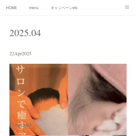
HOME
menu
キャンペーンetc.
まつ毛カールetc.
ドライヘッドスパetc.
クリームバスetc.
2025
.
04
サロン紹介
サービス
🌸gallery🌸
22
Apr
2025
17
Apr
2025