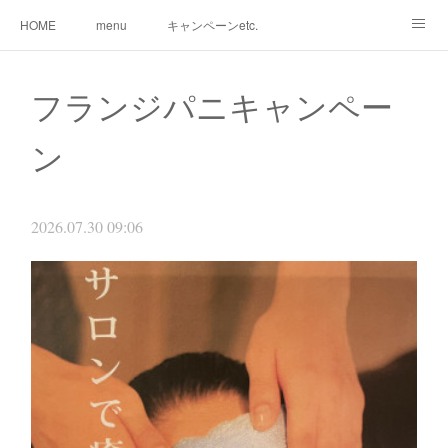
HOME
menu
キャンペーンetc.
まつ毛カールetc.
ドライヘッドスパetc.
クリームバスetc.
フランジパニキャンペー
サロン紹介
サービス
🌸gallery🌸
ン
2026.07.30 09:06