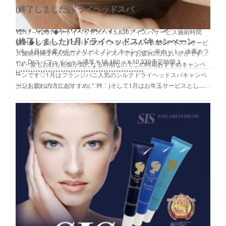
(終了しました)ドライヘッドスパ
(終了しました)1月水素カラーキャンペーン
12/17～12/31◆ドライヘッドスパ￥5,830アイスパサービス施術時間
(終了しました)1月ドライヘッドスパキャンぺーン
1,5H◆ドライヘッドスパ＋Drスパフェイシャル￥6,830アイスパサービ
1/4～1月は水素カラートリートメントキャンペーン🌸カット＋水素カラ
ス施術時間２H人気のドライヘッドスパですお疲れの方はいかがです…
ー＋Drスパフェイシャル通常￥16,180⇒￥10,330予定時間３
1/4～髪もお顔も乾燥が気になる時期なのでこの時期おすすめキャンペ
H*************************************************
ーンです♡1月はフランジパニ人気のシルクドライヘッドスパキャンペ
2025.11.19 15:05
ーンお疲れの方におすすめ( *´艸｀)そして1月はお年玉サービスとし…