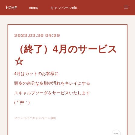
HOME
menu
キャンペーンetc.
まつ毛カールetc.
ドライヘッドスパetc.
クリームバスetc.
2023.03.30 04:29
サロン紹介
サービス
🌸gallery🌸
（終了）4月のサービス
☆
4月はカットのお客様に
頭皮の余分な皮脂や汚れをキレイにする
スキャルプソーダをサービスいたします
( *´艸｀)
フランジパニキャンペーン
(
89
)