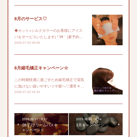
8月のサービス♡
◆カット+シルクカラーのお客様にアイス
パをサービスいたします( *´艸｀)要予約…
2026.07.30 09:06
8月縮毛矯正キャンペーン☆
この時期快適に過ごすため縮毛矯正で湿気
に負けない扱いやすいツヤ髪へ♡通常￥…
2026.07.22 04:34
2023.03.31 15:01
2023.02.22 06:34
(終了)クリームバスキ
3月キャンペーン
ャンペーン☆