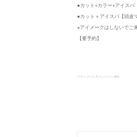
●カット+カラー+アイスパ【
●カット＋アイスパ【頭皮マ
※アイメークはしないでご
【要予約】
フランジパニキャンペーン
(
88
)