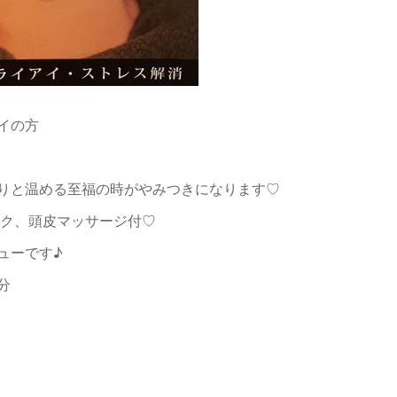
イの方
りと温める至福の時がやみつきになります♡
ック、頭皮マッサージ付♡
ューです♪
分