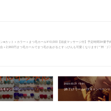
ペーン●カット＋カラー＋まつ毛カール¥10,000【頭皮マッサージ付】予定時間3H要
合＋2,960円まつ毛カールでまつ毛があがるとすっぴんも可愛くなります( *´艸｀)
2023.03.31 15:01
ルキャンペーン
(終了)クリームバスキャンペーン☆