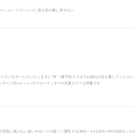
ーション フランジパニ 富士市の癒し系サロン
イスパをサービスいたします( *´艸｀)要予約スマホでお疲れの目を癒してください
サージ付※カット+ザクロペインターor水素カラーも対象です
気に負けない扱いやすいツヤ髪へ♡通常￥12,600～￥13,200⇒¥10.000カッ