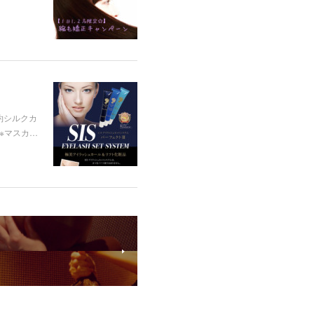
予約シルクカ
♡※マスカ…