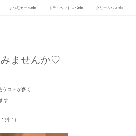
まつ毛カールetc.
ドライヘッドスパetc.
クリームバスetc.
てみませんか♡
使うコトが多く
ます
*´艸｀)