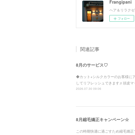
Frangipani
ヘア＆リラクゼ
フォロー
関連記事
8月のサービス♡
◆カット+シルクカラーのお客様にア
してリフレッシュできます♬頭皮マッ
2026.07.30 09:06
8月縮毛矯正キャンペーン☆
この時期快適に過ごすため縮毛矯正で湿