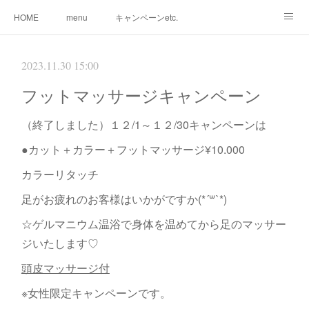
HOME
menu
キャンペーンetc.
まつ毛カールetc.
ドライヘッドスパetc.
クリームバスetc.
2023.11.30 15:00
サロン紹介
サービス
🌸gallery🌸
フットマッサージキャンペーン
（終了しました）１２/1～１２/30キャンペーンは
●カット＋カラー＋フットマッサージ¥10.000
カラーリタッチ
足がお疲れのお客様はいかがですか(*´꒳`*)
☆ゲルマニウム温浴で身体を温めてから足のマッサー
ジいたします♡
頭皮マッサージ付
※女性限定キャンペーンです。