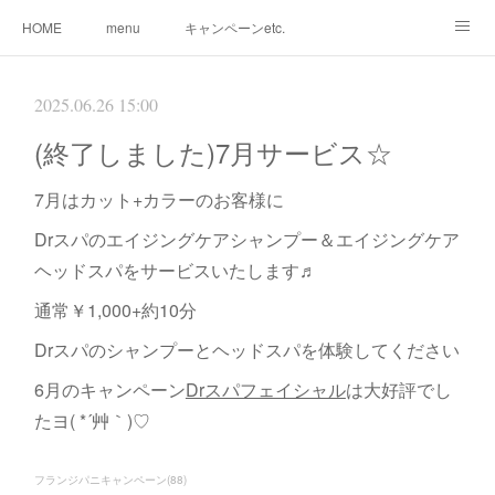
HOME
menu
キャンペーンetc.
まつ毛カールetc.
ドライヘッドスパetc.
クリームバスetc.
2025.06.26 15:00
サロン紹介
サービス
🌸gallery🌸
(終了しました)7月サービス☆
7月はカット+カラーのお客様に
Drスパのエイジングケアシャンプー＆エイジングケア
ヘッドスパをサービスいたします♬
通常￥1,000+約10分
Drスパのシャンプーとヘッドスパを体験してください
6月のキャンペーン
Drスパフェイシャル
は大好評でし
たヨ( *´艸｀)♡
フランジパニキャンペーン
(
88
)