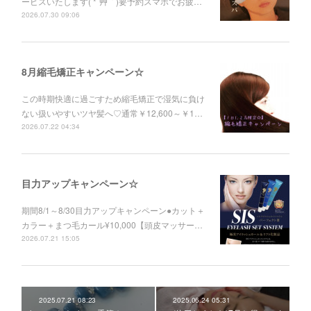
ービスいたします( *´艸｀)要予約スマホでお疲…
2026.07.30 09:06
8月縮毛矯正キャンペーン☆
この時期快適に過ごすため縮毛矯正で湿気に負け
ない扱いやすいツヤ髪へ♡通常￥12,600～￥1…
2026.07.22 04:34
目力アップキャンペーン☆
期間8/1～8/30目力アップキャンペーン●カット＋
カラー＋まつ毛カール¥10,000【頭皮マッサー…
2026.07.21 15:05
2025.07.21 08:23
2025.06.24 05:31