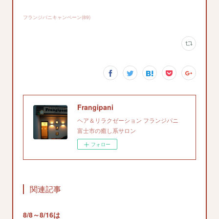
フランジパニキャンペーン
(
89
)
Frangipani
ヘア＆リラクゼーション フランジパニ
富士市の癒し系サロン
フォロー
関連記事
8/8～8/16は