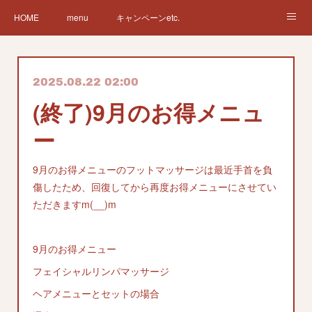
HOME
menu
キャンペーンetc.
まつ毛カールetc.
ドライヘッドスパetc.
クリームバスetc.
2025.08.22 02:00
サロン紹介
サービス
🌸gallery🌸
(終了)9月のお得メニュ
ー
9月のお得メニューのフットマッサージは最近手首を負
傷したため、回復してから再度お得メニューにさせてい
ただきますm(__)m
9月のお得メニュー
フェイシャルリンパマッサージ
ヘアメニューとセットの場合