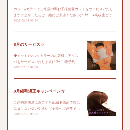
カット+カラーでご来店の際お子様前髪カットをサービスいたし
ます☆よかったらご一緒にご来店ください( *´艸｀)※高校生まで…
2026.08.08 03:54
8月のサービス♡
◆カット+シルクカラーのお客様にアイス
パをサービスいたします( *´艸｀)要予約…
2026.07.30 09:06
8月縮毛矯正キャンペーン☆
この時期快適に過ごすため縮毛矯正で湿気
に負けない扱いやすいツヤ髪へ♡通常￥…
2026.07.22 04:34