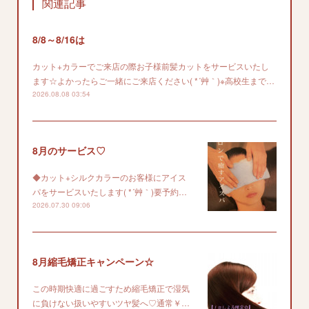
関連記事
8/8～8/16は
カット+カラーでご来店の際お子様前髪カットをサービスいたし
ます☆よかったらご一緒にご来店ください( *´艸｀)※高校生まで…
2026.08.08 03:54
8月のサービス♡
◆カット+シルクカラーのお客様にアイス
パをサービスいたします( *´艸｀)要予約…
2026.07.30 09:06
8月縮毛矯正キャンペーン☆
この時期快適に過ごすため縮毛矯正で湿気
に負けない扱いやすいツヤ髪へ♡通常￥…