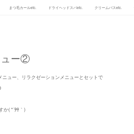
まつ毛カールetc.
ドライヘッドスパetc.
クリームバスetc.
ニュー②
アメニュー、リラクゼーションメニューとセットで
0
( *´艸｀)