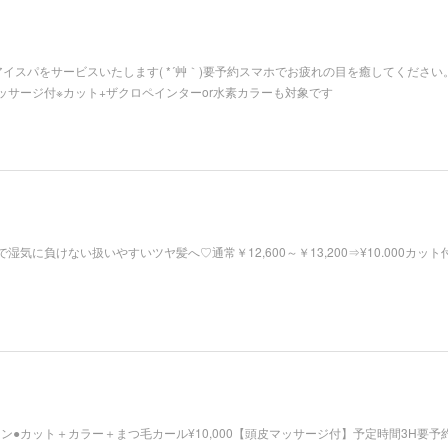
イスパをサービスいたします( *´艸｀)要予約スマホでお疲れの目を癒してください
サージ付※カット+ザクロペインターor水素カラーも対象です
気に負けない扱いやすいツヤ髪へ♡通常￥12,600～￥13,200⇒¥10.000カッ
ペーン●カット＋カラー＋まつ毛カール¥10,000【頭皮マッサージ付】予定時間3H要