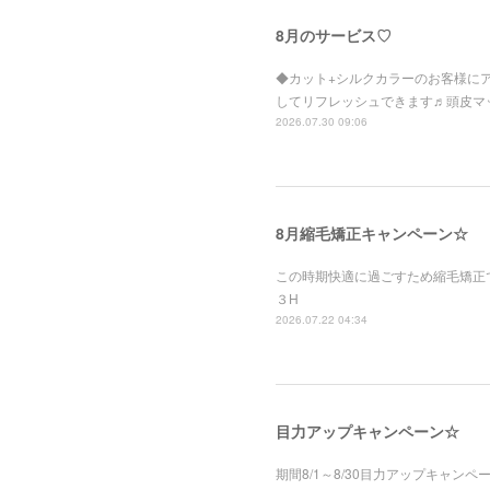
8月のサービス♡
◆カット+シルクカラーのお客様にア
してリフレッシュできます♬頭皮マッ
2026.07.30 09:06
8月縮毛矯正キャンペーン☆
この時期快適に過ごすため縮毛矯正で湿
３H
2026.07.22 04:34
目力アップキャンペーン☆
期間8/1～8/30目力アップキャン