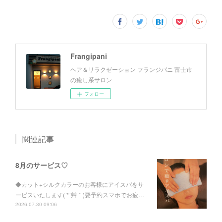
Frangipani
ヘア＆リラクゼーション フランジパニ 富士市
の癒し系サロン
フォロー
関連記事
8月のサービス♡
◆カット+シルクカラーのお客様にアイスパをサ
ービスいたします( *´艸｀)要予約スマホでお疲…
2026.07.30 09:06