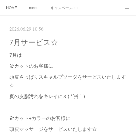
HOME
menu
キャンペーンetc.
まつ毛カールetc.
ドライヘッドスパetc.
クリームバスetc.
2026.06.29 10:56
サロン紹介
サービス
🌸gallery🌸
7月サービス☆
7月は
🌸カットのお客様に
頭皮さっぱりスキャルプソーダをサービスいたします
☆
夏の皮脂汚れをキレイに♬( *´艸｀)
🌸カット+カラーのお客様に
頭皮マッサージをサービスいたします☆