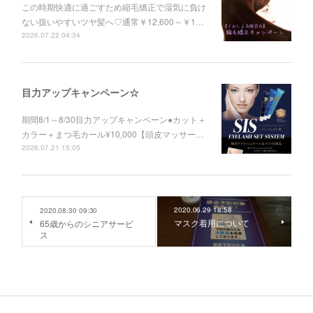
この時期快適に過ごすため縮毛矯正で湿気に負け
ない扱いやすいツヤ髪へ♡通常￥12,600～￥1…
2026.07.22 04:34
目力アップキャンペーン☆
期間8/1～8/30目力アップキャンペーン●カット＋
カラー＋まつ毛カール¥10,000【頭皮マッサー…
2026.07.21 15:05
2020.06.29 18:58
2020.08.30 09:30
マスク着用について
65歳からのシニアサービ
ス