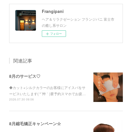
Frangipani
ヘア＆リラクゼーション フランジパニ 富士市
の癒し系サロン
フォロー
関連記事
8月のサービス♡
◆カット+シルクカラーのお客様にアイスパをサ
ービスいたします( *´艸｀)要予約スマホでお疲…
2026.07.30 09:06
8月縮毛矯正キャンペーン☆