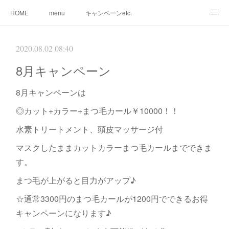
HOME
menu
キャンペーンetc.
まつ毛カールetc.
ドライヘッドスパetc.
クリームバスetc.
2020.08.02 08:40
サロン紹介
サービス
🌸gallery🌸
8月キャンペーン
8月キャンペーンは
◎カット+カラー+まつ毛カール￥10000！！
水素トリートメント、頭皮マッサージ付
マスクしたままカットカラーまつ毛カールまでできま
す。
まつ毛が上がると目力がアップ♪
☆通常3300円のまつ毛カールが1200円でできるお得
キャンペーンになります♪